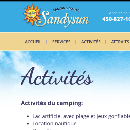
Appelez-nou
450-827-1
ACCUEIL
SERVICES
ACTIVITÉS
ATTRAITS
Activités
Activités du camping:
Lac artificiel avec plage et jeux gonflabl
Location nautique