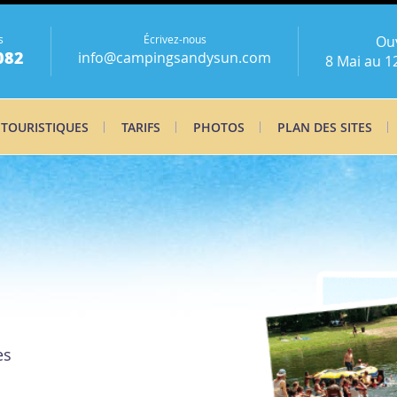
s
Écrivez-nous
Ou
082
info@campingsandysun.com
8 Mai au 1
 TOURISTIQUES
TARIFS
PHOTOS
PLAN DES SITES
es