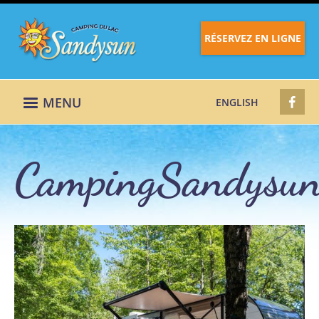
RÉSERVEZ EN LIGNE
MENU
ENGLISH
CampingSandysu
CampingSandysu